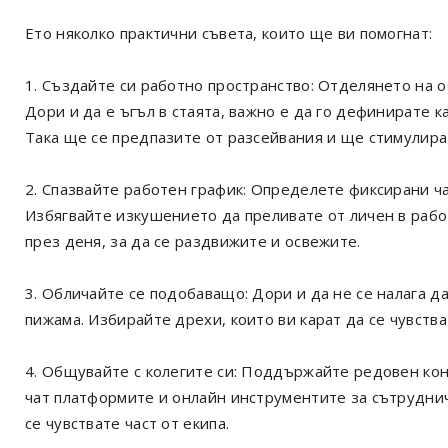
Ето няколко практични съвета, които ще ви помогнат:
1. Създайте си работно пространство: Отделянето на 
Дори и да е ъгъл в стаята, важно е да го дефинирате к
Така ще се предпазите от разсейвания и ще стимулират
2. Спазвайте работен график: Определете фиксирани час
Избягвайте изкушението да преливате от личен в рабо
през деня, за да се раздвижите и освежите.
3. Обличайте се подобаващо: Дори и да не се налага д
пижама. Избирайте дрехи, които ви карат да се чувства
4. Общувайте с колегите си: Поддържайте редовен кон
чат платформите и онлайн инструментите за сътруднич
се чувствате част от екипа.