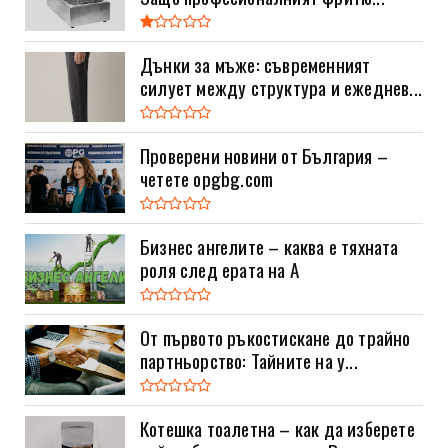
Дънки за мъже: съвременният
силует между структура и ежеднев...
Проверени новини от България –
четете opgbg.com
Бизнес ангелите – каква е тяхната
роля след ерата на A
От първото ръкостискане до трайно
партньорство: Тайните на у...
Котешка тоалетна – как да изберете