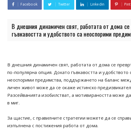
Facebook
Twitter
Linkedin
Pint
В днешния динамичен свят, работата от дома се
гъвкавостта и удобството са неоспорими предимст
В днешния динамичен свят, работата от дома се превр
по-популярна опция. Докато гъвкавостта и удобството 
неоспорими предимства, поддържането на баланс меж
личен живот може да се окаже истинско предизвикател
Разсейванията изобилстват, а мотивираността може да
в миг.
За щастие, с правилните стратегии можете да се справ
изпълнена с постижения работа от дома.