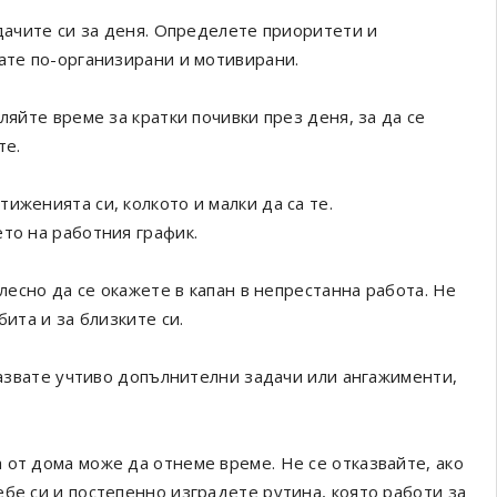
адачите си за деня. Определете приоритети и
вате по-организирани и мотивирани.
ляйте време за кратки почивки през деня, за да се
те.
иженията си, колкото и малки да са те.
то на работния график.
 лесно да се окажете в капан в непрестанна работа. Не
бита и за близките си.
тказвате учтиво допълнителни задачи или ангажименти,
 от дома може да отнеме време. Не се отказвайте, ако
бе си и постепенно изградете рутина, която работи за