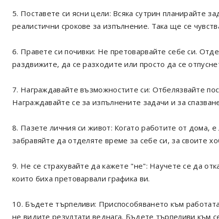
5. Поставете си ясни цели: Всяка сутрин планирайте з
реалистични срокове за изпълнение. Така ще се чувст
6. Правете си почивки: Не претоварвайте себе си. Отде
раздвижите, да се разходите или просто да се отпусне
7. Награждавайте възможностите си: Отбелязвайте пост
Награждавайте се за изпълнените задачи и за спазване
8. Пазете личния си живот: Когато работите от дома, е
забравяйте да отделяте време за себе си, за своите хо
9. Не се страхувайте да кажете "не": Научете се да о
които биха претоварвали графика ви.
10. Бъдете търпеливи: Приспособяването към работата
не видите резултати веднага. Бъдете търпеливи към се