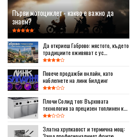
Първи мотоциклет - какво е важно да
знаем?
Да откриеш Габрово: мястото, където
традициите оживяват с ус...
Повече продажби онлайн, като
наблегнете на линк билдинг
Плочи Солид топ: Върховата
технология за прецизен топлинен к...
Златна хрупкавост и термична мощ:
Защо професионалният фритю...