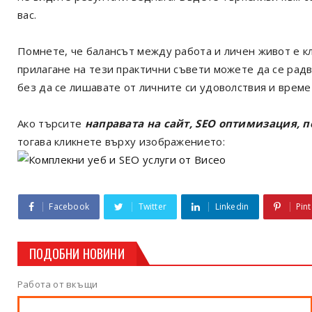
вас.
Помнете, че балансът между работа и личен живот е кл
прилагане на тези практични съвети можете да се рад
без да се лишавате от личните си удоволствия и време
Ако търсите
направата на сайт, SEO оптимизация, 
тогава кликнете върху изображението:
Facebook
Twitter
Linkedin
Pint
ПОДОБНИ НОВИНИ
Работа от вкъщи