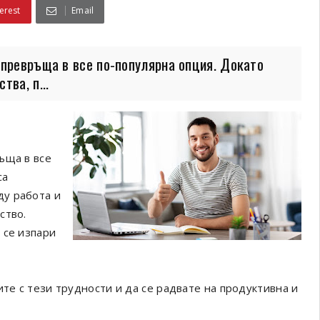
erest
Email
 превръща в все по-популярна опция. Докато
ва, п...
ъща в все
са
ду работа и
ство.
 се изпари
ите с тези трудности и да се радвате на продуктивна и