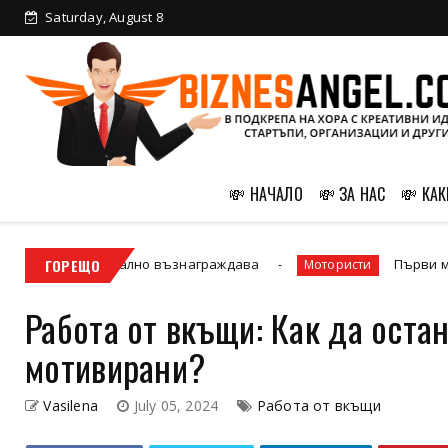
Saturday, August 8
💸 НАЧАЛО
💸 ЗА НАС
💸 КАК
Google реално възнаграждава
ГОРЕЩО
Първи мотоциклет
Мотористи
Работа от вкъщи: Как да оста
мотивирани?
Vasilena
July 05, 2024
Работа от вкъщи