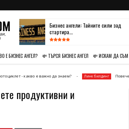
Бизнес ангели: Тайните сили зад
стартира...
ВО Е БИЗНЕС АНГЕЛ?
💸 ТЪРСЯ БИЗНЕС АНГЕЛ
💸 ИСКАМ ДА СЪМ 
 - какво е важно да знаем?
Повече продажби
Линк билдинг
нете продуктивни и