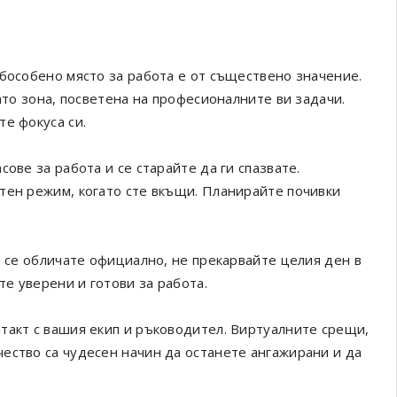
обособено място за работа е от съществено значение.
ато зона, посветена на професионалните ви задачи.
е фокуса си.
ове за работа и се старайте да ги спазвате.
тен режим, когато сте вкъщи. Планирайте почивки
а се обличате официално, не прекарвайте целия ден в
те уверени и готови за работа.
такт с вашия екип и ръководител. Виртуалните срещи,
ество са чудесен начин да останете ангажирани и да