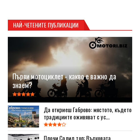
НАЙ-ЧЕТЕНИТЕ ПУБЛИКАЦИИ
Първи мотоциклет - какво е важно да
знаем?
Да откриеш Габрово: мястото, където
традициите оживяват с ус...
Плочи Солид топ: Върховата