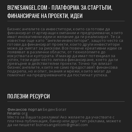
BIZNESANGEL.COM - ПЛАТФОРМА ЗА СТАРТЪПИ,
ФИНАНСИРАНЕ НА ПРОЕКТИ, ИДЕИ
Бизнес ангелите са инвеститори, които са готови да
финансират стартиращи компании и предприемачи, които
имат иновативни идеи и желание да ги реализират. Те са
известни още като "ангели-инвеститори", защото често са
готови да финансират проекти, които други инвеститори
може да смятат за рискови. Все повече креативни идеи се
появяват в различни области, от технологиите до
изкуствата и културата. И макар да имат потенциал за
успех, тези идеи често липсва финансиране, което да ги
превърне в действителни проекти. Точно тук влизат
бизнес ангелите, които не само предоставят финансова
подкрепа, но и опит, знания и мрежи, които могат да
помогнат на предприемачите да постигнат успеха.
ПОЛЕЗНИ РЕСУРСИ
Финансов портал
Беден Богат
Finansi
org
Място за Вашата реклама! Ако желаете да участвате с
платена публикация, банер или друг тип реклама, можете
да ни пишете! biznesangelcom@gmail.com