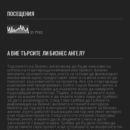
ПОСЕЩЕНИЯ
2
1
7
1
0
2
А ВИЕ ТЪРСИТЕ ЛИ БИЗНЕС АНГЕЛ?
Търсенето на бизнес ангел може да бъде ключово за
успеха на стартираща компания или проект. Бизнес
ангелите са инвеститори, които са готови да финансират
иновативни идеи, предоставят опит и съвети и могат да
помогнат за развитието на проекта. Ако сте стартираща
компания или предприемач, който търси бизнес ангел, е
важно да знаете какво да очаквате и как да намерите
подходящия инвеститор. Първо, е важно да имате ясна
идея за вашия бизнес и да знаете колко пари ви трябват
за да го реализирате. След това трябва да съберете
информация за бизнес ангелите и техните интереси.
Можете да търсите в интернет или в мрежите за бизнес
ангели, които работят във вашия сектор или имат интерес
към подобни проекти. След като сте открили подходящ
бизнес ангел, е важно да се свържете с него и да го
запознаете с вашата идея. Трябва да бъдете готови да
представите своя проект и да отговорите на въпросите на