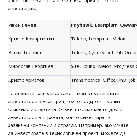
известните бизнес ангели в България и техните
инвестиции:
Иван Гечев
Payhawk, Leanplum, QAwar
Кристо Комарницки
Telerik, Leanplum, Melon
Васил Терзиев
Telerik, CyberScout, SiteGro
Мирослав Георгиев
SiteGround, Melon, Progress
Христо Христов
Transmetrics, Office RnD, Job
Тези бизнес ангели са само някои от успешните
инвеститори в България, които подкрепят малки
компании и стартъпи. Освен тях, има много други
инвеститори в страната, които инвестират в
различни компании и отрасли. Например, ако искате
да инвестирате в технологичен проект, можете да