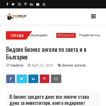
еално възнаграждава
ГОРЕЩО
Първи мотоциклет - какво 
Мотористи
Видове бизнес ангели по света и в
България
Vasilena
April 27, 2023
бизнес ангели
В бизнес средите днес все повече става
дума за инвеститори, които подкрепят